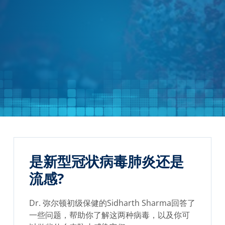
是新型冠状病毒肺炎还是
流感?
Dr. 弥尔顿初级保健的Sidharth Sharma回答了
一些问题，帮助你了解这两种病毒，以及你可