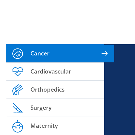
Cancer
Cardiovascular
Orthopedics
Surgery
Maternity