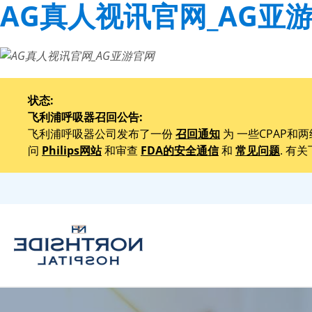
AG真人视讯官网_AG亚
状态:
飞利浦呼吸器召回公告:
飞利浦呼吸器公司发布了一份
召回通知
为 一些CPAP
问
P
hilips网站
和审查
FDA的安全通信
和
常见问题
. 有