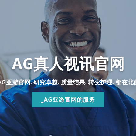
AG真人视讯官网
AG亚游官网. 研究卓越. 质量结果. 转变护理. 都在北
_AG亚游官网的服务