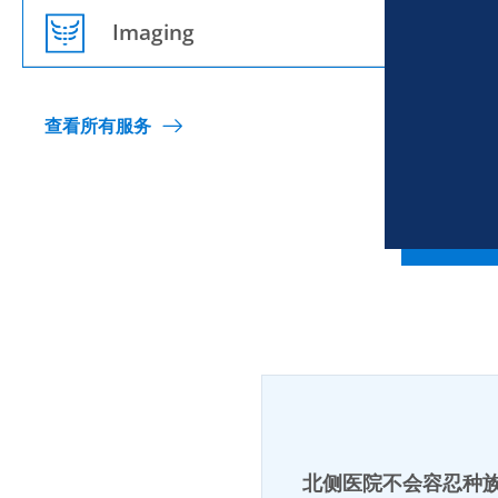
Imaging
查看所有服务
北侧医院不会容忍种族歧