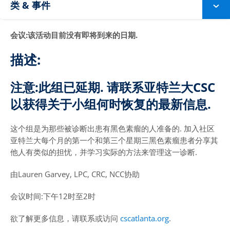
类 & 事件
会议:该活动目前没有即将到来的日期.
描述:
注意:此组已延期. 请联系亚特兰大CSC
以获得关于小组何时恢复的最新信息.
这个组是为那些被诊断出患有黑色素瘤的人准备的. 加入社区
亚特兰大每个月的第一个和第三个星期三黑色素瘤患者分享其
他人有类似的担忧，并学习实际的方法来管理这一诊断.
由Lauren Garvey, LPC, CRC, NCC协助
会议时间:下午12时至2时
欲了解更多信息，请联系或访问
cscatlanta.org
.