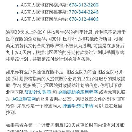
AG真人视讯官网德卢斯:
678-312-3200
AG真人视讯官网福赛斯:
770-844-3246
AG真人视讯官网昆内特:
678-312-4406
逾期30天以上的账户将按每年8%的利率计息. 此利息不适用于
医疗保险的免赔额/共同支付, 医疗补助和其他政府项目. 根据
商定的替代支付合同的帐户将 不被认为过期, 前提是在服务后
九十(90)天内，根据北区医院的分期付款协议计划以书面形式
接受该计划，并满足该付款计划的所有条件.
如果你有医疗保险但保险不足, 北区医院为符合北区医院财务
援助计划资格指南的人提供医疗必要的卫生保健服务的财政援
助. 学习 更多关于北区医院财政援助计划的信息, 你可以下载
北区医院
资助计划政策
和
金融援助的应用程序
或者您可以联
系
_AG亚游官网
的财务咨询办公室，索取这些文件的副本 邮寄
给你. 如果你是一个肿瘤病人
肿瘤学资助申请
可以 是在这里
找到.
如果患者在第一个计费周期后120天或更长时间内没有对其账
户进行付款, 北区医院可能会采取讨债行动.