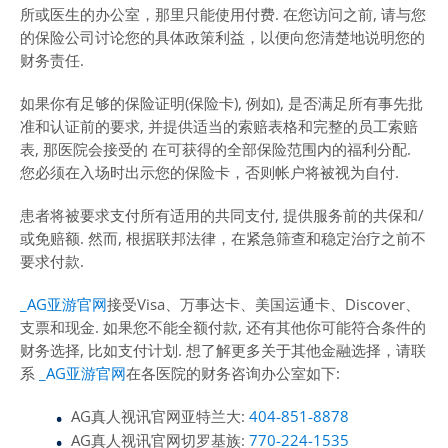
所或医生的办公室，那里只能使用付费. 在您访问之前, 请与您
的保险公司讨论您的具体政策利益，以便向您清楚地说明您的
财务责任.
如果你有足够的保险证明(保险卡), 例如), 是否满足所有事先批
准和认证前的要求, 并提供适当的索赔表格和完整的员工索赔
表, 那医院会接受的 在可获得的全部保险范围内的福利分配.
您必须在入场时出示您的保险卡，否则帐户将被视为自付.
患者将被要求支付所有适用的共同支付, 提供服务前的共保和/
或免赔额. 然而, 根据联邦法律，在紧急筛查和稳定治疗之前不
要求付款.
_AG亚游官网
接受Visa、万事达卡、美国运通卡、Discover、
支票和现金. 如果您不能全额付款, 还有其他你可能符合条件的
财务选择, 比如支付计划. 想了解更多关于其他金融选择，请联
系
_AG亚游官网
在各医院的财务咨询办公室如下:
AG真人视讯官网亚特兰大:
404-851-8878
AG真人视讯官网切罗基族:
770-224-1535