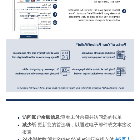
访问账户余额信息
:查看未付余额并访问您的帐单
减少纸
:更新您的首选项，以通过电子邮件或文本接收
报表
24小时付款
:通过PatientWallet进行在线支付
AG真人